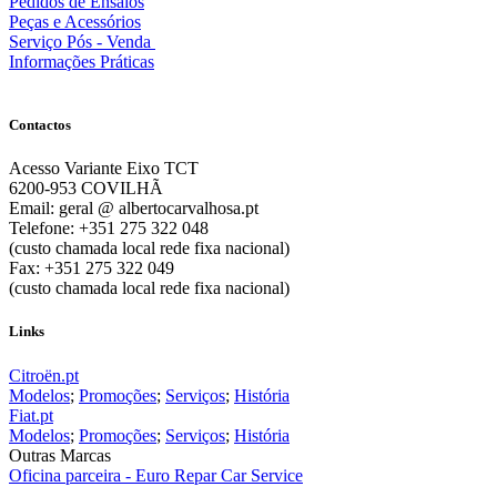
Pedidos de Ensaios
Peças e Acessórios
Serviço Pós - Venda
Informações Práticas
Contactos
Acesso Variante Eixo TCT
6200-953 COVILHÃ
Email: geral @ albertocarvalhosa.pt
Telefone: +351 275 322 048
(custo chamada local rede fixa nacional)
Fax: +351 275 322 049
(custo chamada local rede fixa nacional)
Links
Citroën.pt
Modelos
;
Promoções
;
Serviços
;
História
Fiat.pt
Modelos
;
Promoções
;
Serviços
;
História
Outras Marcas
Oficina parceira - Euro Repar Car Service